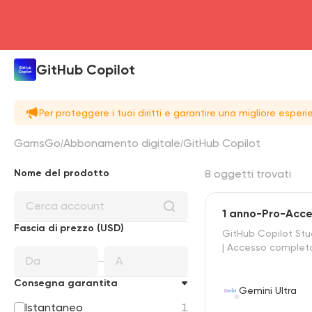
GitHub Copilot
Per proteggere i tuoi diritti e garantire una migliore espe
GamsGo
Abbonamento digitale
GitHub Copilot
Nome del prodotto
8 oggetti trovati
1 anno-Pro-Acc
Fascia di prezzo (USD)
GitHub Copilot Stu
| Accesso complet
Consegna garantita
Gemini Ultra
Istantaneo
1