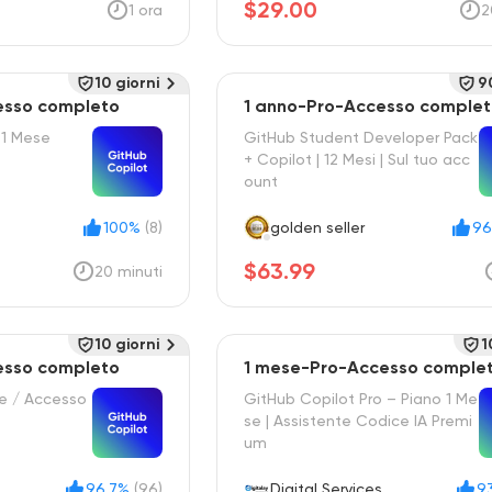
$29.00
1 ora
2
10 giorni
9
esso completo
1 anno-Pro-Accesso comple
 1 Mese
GitHub Student Developer Pack
+ Copilot | 12 Mesi | Sul tuo acc
ount
100%
(8)
golden seller
96
$63.99
20 minuti
10 giorni
1
esso completo
1 mese-Pro-Accesso comple
se / Accesso
GitHub Copilot Pro – Piano 1 Me
se | Assistente Codice IA Premi
um
96.7%
(96)
Digital Services
9