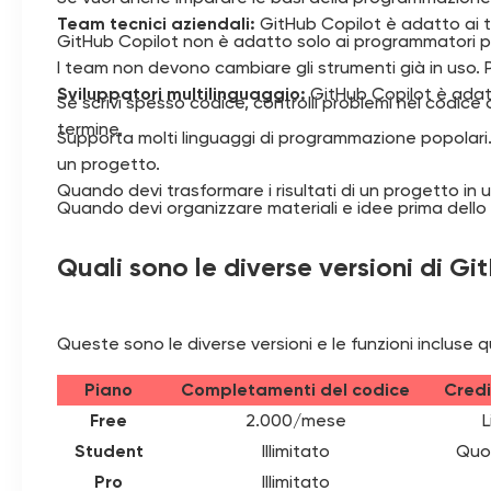
Team tecnici aziendali:
GitHub Copilot è adatto ai te
GitHub Copilot non è adatto solo ai programmatori pro
I team non devono cambiare gli strumenti già in uso. P
Sviluppatori multilinguaggio:
GitHub Copilot è adat
Se scrivi spesso codice, controlli problemi nel codice
termine.
Supporta molti linguaggi di programmazione popolari. 
un progetto.
Quando devi trasformare i risultati di un progetto i
Quando devi organizzare materiali e idee prima dello
Quali sono le diverse versioni di G
Queste sono le diverse versioni e le funzioni incluse
Piano
Completamenti del codice
Credi
Free
2.000/mese
L
Student
Illimitato
Quot
Pro
Illimitato