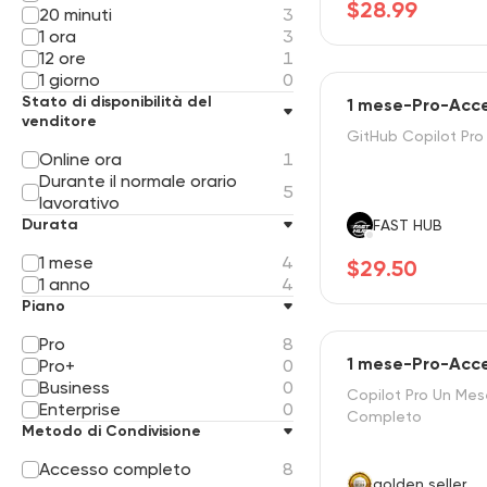
$28.99
20 minuti
3
1 ora
3
12 ore
1
1 giorno
0
Stato di disponibilità del
1 mese-Pro-Acc
venditore
GitHub Copilot Pro
Online ora
1
Durante il normale orario
5
lavorativo
Durata
FAST HUB
1 mese
4
$29.50
1 anno
4
Piano
Pro
8
1 mese-Pro-Acc
Pro+
0
Business
0
Copilot Pro Un Me
Enterprise
0
Completo
Metodo di Condivisione
Accesso completo
8
golden seller