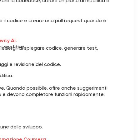
zzare la codebase, creare un piano di modifica e
e il codice e creare una pull request quando è
vity AI
.
 ripetitive.
edergli di spiegare codice, generare test,
gi e revisione del codice.
ifica.
ve. Quando possibile, offre anche suggerimenti
no e devono completare funzioni rapidamente.
une dello sviluppo.
ammazione Coursera
.