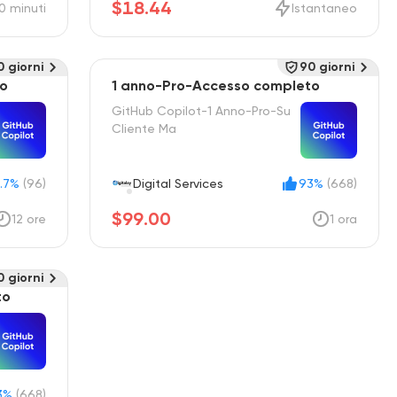
$18.44
0 minuti
Istantaneo
0 giorni
90 giorni
to
1 anno-Pro-Accesso completo
GitHub Copilot-1 Anno-Pro-Su
Cliente Ma
.7%
(96)
Digital Services
93%
(668)
$99.00
12 ore
1 ora
0 giorni
to
3%
(668)