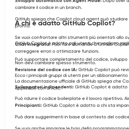
Sviluppo automatico con Agent Mode:
Dopo aver de
cambiare il codice in un branch.
GitHub spiega che Copilot cloud agent può studiare u
A chi è adatto GitHub Copilot?
pronto.
Se vuoi confrontare altri strumenti più orientati all
GitHub Copilot è adatto agli utenti che vogliono miglio
Chat integrata:
Puoi fare domande a GitHub Copilot d
correggere errori o ottimizzare funzioni.
Può supportare completamento del codice, sviluppo di
Non devi cambiare spesso strumento.
Revisione del codice con IA:
GitHub Copilot può revis
Ecco i principali gruppi di utenti per un abbonamento
La documentazione ufficiale di GitHub spiega che Cop
Sviluppatori indipendenti:
GitHub Copilot è adatto a
applicabili con un clic.
Può ridurre il codice boilerplate e il lavoro ripetitivo.
Principianti:
GitHub Copilot è adatto a chi sta impar
Può dare suggerimenti in base al contesto del codice. 
Se vuoi anche imparare le basi della programmazione 