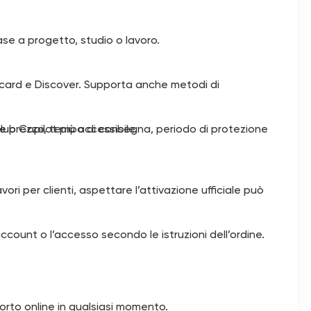
ase a progetto, studio o lavoro.
card e Discover. Supporta anche metodi di
lare prezzo, tempo di consegna, periodo di protezione
ub Copilot più accessibile.
i per clienti, aspettare l’attivazione ufficiale può
count o l’accesso secondo le istruzioni dell’ordine.
orto online in qualsiasi momento.