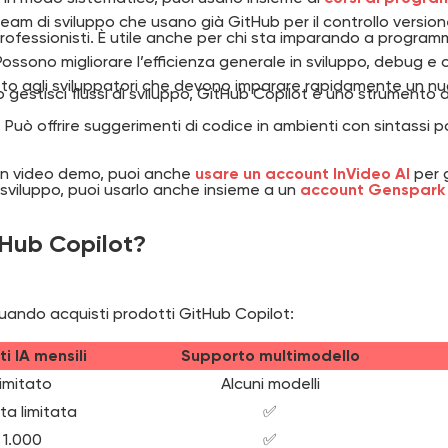
am di sviluppo che usano già GitHub per il controllo version
fessionisti. È utile anche per chi sta imparando a programma
ossono migliorare l’efficienza generale in sviluppo, debug e 
to agli sviluppatori che devono imparare rapidamente un nu
 o gestisci flussi di sviluppo, GitHub Copilot è uno strumento
Può offrire suggerimenti di codice in ambienti con sintassi p
n un video demo, puoi anche
usare un account InVideo AI
per g
 sviluppo, puoi usarlo anche insieme a un
account Genspark 
itHub Copilot?
 quando acquisti prodotti GitHub Copilot:
ti IA mensili
Supporto multimodello
imitato
Alcuni modelli
a limitata
✅
1.000
✅