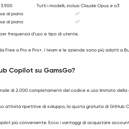
3.900
Tutti i modelli, inclusi Claude Opus e o3
ase al piano
✅
ase al piano
✅
 per frequenza d’uso e tipo di utente.
a Free a Pro e Pro+. I team e le aziende sono più adatti a Bu
Hub Copilot su GamsGo?
ensile di 2.000 completamenti del codice e uso limitato della
so attività ripetitive di sviluppo, la quota gratuita di GitHu
lot più conveniente. Ecco i vantaggi di acquistare accou