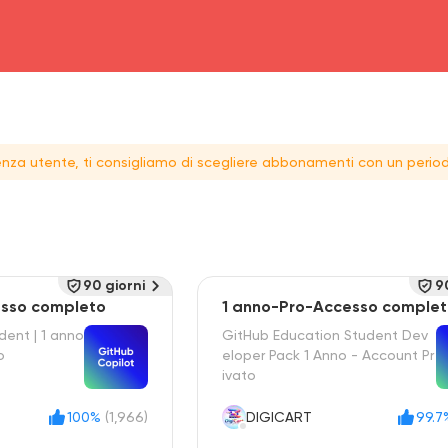
head4
rienza utente, ti consigliamo di scegliere abbonamenti con un period
90 giorni
9
esso completo
1 anno-Pro-Accesso comple
dent | 1 anno
GitHub Education Student Dev
o
eloper Pack 1 Anno - Account Pr
ivato
100%
(1,966)
DIGICART
99.7