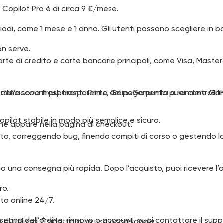
b Copilot Pro è di circa 9 €/mese.
iodi, come 1 mese e 1 anno. Gli utenti possono scegliere in b
n serve.
e di credito e carte bancarie principali, come Visa, Master
ll’ordine sono trasparenti. Prima del pagamento puoi control
 dell’account più trasparente, GamsGo punta a rendere GitH
pilot stabile in modo più semplice e sicuro.
he appare nella pagina di checkout.
o, correggendo bug, finendo compiti di corso o gestendo lavor
na consegna più rapida. Dopo l’acquisto, puoi ricevere l’ac
ro.
o online 24/7.
egna dell’ordine, rinnovo o account, puoi contattare il supp
e di utilizzo. È adatta a un uso occasionale.