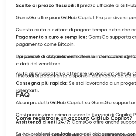
Scelte di prezzo flessibili:
Il prezzo ufficiale di GitHu
GamsGo offre piani GitHub Copilot Pro per diversi per
Questo aiuta a evitare di pagare tempo extra che no
Pagamento sicuro e semplice:
GamsGo supporta cart
pagamento come Bitcoin.
Il processo di acquisto è chiaro e le informazioni de
Dai periodi di abbonamento flessibili a una consegna
e dati del venditore.
Aiuta gli sviluppatori a ottenere un account GitHub Co
I metodi di pagamento disponibili dipendono da ciò c
Consegna più rapida:
Se stai lavorando a un progett
rallentarti.
FAQ
Alcuni prodotti GitHub Copilot su GamsGo supportano u
Così puoi iniziare prima a usare le funzioni di Copilot P
Come registrare un account GitHub Copilot?
Assistenza clienti 24/7:
GamsGo offre anche support
Se hai problemi con login, uso dell’abbonamento, cons
La versione gratuita, Copilot Free, ha un limite mensil