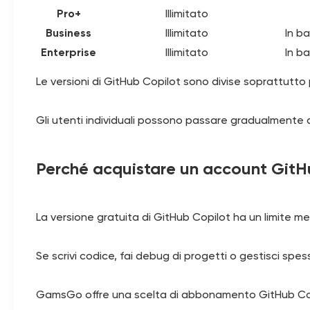
Pro+
Illimitato
Business
Illimitato
In b
Enterprise
Illimitato
In b
Le versioni di GitHub Copilot sono divise soprattutto
Gli utenti individuali possono passare gradualmente d
Perché acquistare un account Git
La versione gratuita di GitHub Copilot ha un limite m
Se scrivi codice, fai debug di progetti o gestisci spes
GamsGo offre una scelta di abbonamento GitHub Copi