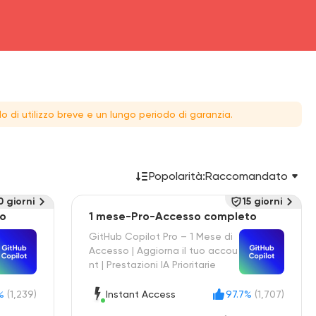
o di utilizzo breve e un lungo periodo di garanzia.
Popolarità:
Raccomandato
0 giorni
15 giorni
to
1 mese-Pro-Accesso completo
GitHub Copilot Pro – 1 Mese di
Accesso | Aggiorna il tuo accou
nt | Prestazioni IA Prioritarie
%
(1,239)
Instant Access
97.7%
(1,707)