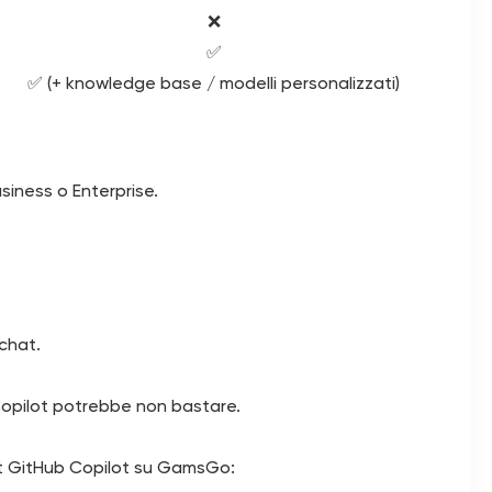
❌
✅
✅ (+ knowledge base / modelli personalizzati)
siness o Enterprise.
 chat.
b Copilot potrebbe non bastare.
nt GitHub Copilot su GamsGo: