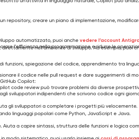
scritto un’attività in linguaggio naturale, Copilot può anali
n repository, creare un piano di implementazione, modificar
o sviluppo automatizzato, puoi anche
vedere l’account Antigra
rare l’efficienza nella programmazione e ridurre le operazioni
irettamente nell’ambiente di sviluppo. Ad esempio, puoi chi
 funzioni, spiegazione del codice, apprendimento tra linguag
ionare il codice nelle pull request e dare suggerimenti di mod
 GitHub Copilot:
ilot code review può trovare problemi da diverse prospetti
gli sviluppatori indipendenti che scrivono codice ogni gior
 Aiuta gli sviluppatori a completare i progetti più velocemente.
ando linguaggi popolari come Python, JavaScript e Java.
Aiuta a capire sintassi, struttura delle funzioni e logica com
in modo sistematico, puoi usarlo insieme ai
corsi di progr