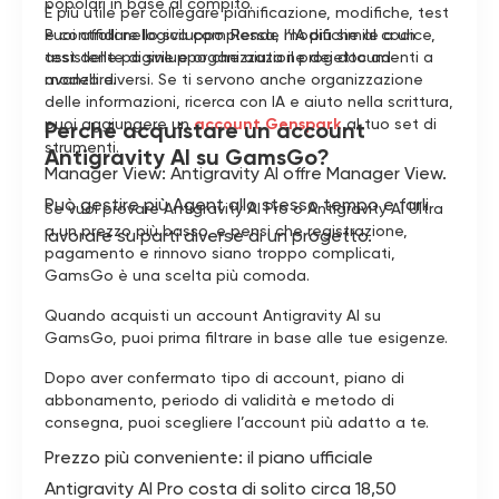
popolari in base al compito.
È più utile per collegare pianificazione, modifiche, test
Puoi affidare logica complessa, modifiche al codice,
e controlli nello sviluppo. Rende l’IA più simile a un
test delle pagine e organizzazione dei documenti a
assistente di sviluppo che aiuta il progetto ad
modelli diversi. Se ti servono anche organizzazione
avanzare.
delle informazioni, ricerca con IA e aiuto nella scrittura,
puoi aggiungere un
account Genspark
al tuo set di
Perché acquistare un account
strumenti.
Antigravity AI su GamsGo?
Manager View: Antigravity AI offre Manager View.
Può gestire più Agent allo stesso tempo e farli
Se vuoi provare Antigravity AI Pro o Antigravity AI Ultra
a un prezzo più basso, e pensi che registrazione,
lavorare su parti diverse di un progetto.
pagamento e rinnovo siano troppo complicati,
GamsGo è una scelta più comoda.
Quando acquisti un account Antigravity AI su
GamsGo, puoi prima filtrare in base alle tue esigenze.
Dopo aver confermato tipo di account, piano di
abbonamento, periodo di validità e metodo di
consegna, puoi scegliere l’account più adatto a te.
Prezzo più conveniente: il piano ufficiale
Antigravity AI Pro costa di solito circa 18,50