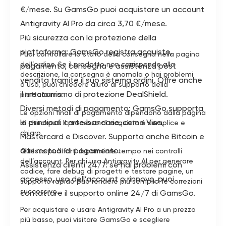
€/mese. Su GamsGo puoi acquistare un account
Antigravity AI Pro da circa 3,70 €/mese.
Più sicurezza con la protezione della
piattaforma: GamsGo registra acquisto,
Puoi controllare lo stato della consegna nella pagina
dell’ordine. Se il prodotto non corrisponde alla
pagamento, consegna e assistenza post
descrizione, la consegna è anomala o hai problemi
vendita tramite il suo sistema ordini. Offre anche
d’uso, puoi chiedere aiuto al supporto della
il meccanismo di protezione DealShield.
piattaforma.
Diversi metodi di pagamento: GamsGo supporta
Le opzioni finali di pagamento dipendono dalla pagina
le principali carte bancarie, come Visa,
di checkout. Il processo di acquisto è semplice e
chiaro.
Mastercard e Discover. Supporta anche Bitcoin e
altri metodi di pagamento.
Questo può farti risparmiare tempo nei controlli
dell’account. Per chi usa Antigravity AI per generare
Assistenza clienti 24/7: se hai problemi con
codice, fare debug di progetti e testare pagine, un
accesso, uso dell’account o rinnovo, puoi
supporto rapido può rendere più semplici le correzioni
successive.
contattare il supporto online 24/7 di GamsGo.
Per acquistare e usare Antigravity AI Pro a un prezzo
più basso, puoi visitare GamsGo e scegliere