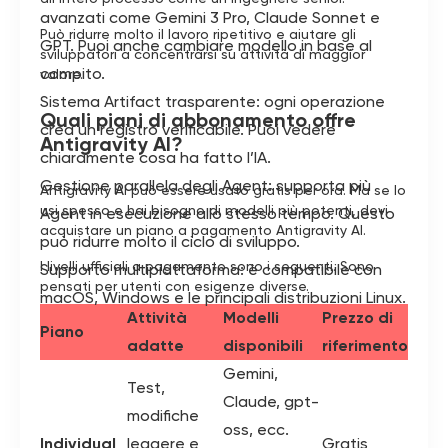
avanzati come Gemini 3 Pro, Claude Sonnet e
Può ridurre molto il lavoro ripetitivo e aiutare gli
GPT. Puoi anche cambiare modello in base al
sviluppatori a concentrarsi su attività di maggior
compito.
valore.
Sistema Artifact trasparente: ogni operazione
Quali piani di abbonamento offre
crea un registro verificabile. Puoi vedere
Antigravity AI?
chiaramente cosa ha fatto l’IA.
Gestione parallela degli Agent: supporta più
Antigravity AI può essere usato gratis per ora. Ma se lo
usi spesso e hai bisogno di modelli più potenti, devi
Agent in esecuzione allo stesso tempo. Questo
acquistare un piano a pagamento Antigravity AI.
può ridurre molto il ciclo di sviluppo.
I livelli ufficiali a pagamento sono i seguenti. Sono
Supporto multipiattaforma: è compatibile con
pensati per utenti con esigenze diverse.
macOS, Windows e le principali distribuzioni Linux.
Attività
Modelli
Prezzo di
Piano
adatte
disponibili
riferimento
Gemini,
Test,
Claude, gpt-
modifiche
oss, ecc.
Individual
leggere e
Gratis