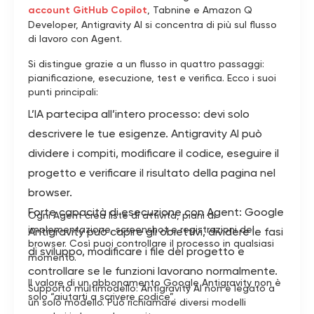
account GitHub Copilot
, Tabnine e Amazon Q
Developer, Antigravity AI si concentra di più sul flusso
di lavoro con Agent.
Si distingue grazie a un flusso in quattro passaggi:
pianificazione, esecuzione, test e verifica. Ecco i suoi
punti principali:
L’IA partecipa all’intero processo: devi solo
descrivere le tue esigenze. Antigravity AI può
dividere i compiti, modificare il codice, eseguire il
progetto e verificare il risultato della pagina nel
browser.
Forte capacità di esecuzione con Agent: Google
Ogni Agent crea liste di attività, piani di
implementazione, screenshot e registrazioni del
Antigravity può capire gli obiettivi, dividere le fasi
browser. Così puoi controllare il processo in qualsiasi
di sviluppo, modificare i file del progetto e
momento.
controllare se le funzioni lavorano normalmente.
Il valore di un abbonamento Google Antigravity non è
Supporto multimodello: Antigravity AI non è legato a
solo “aiutarti a scrivere codice”.
un solo modello. Può richiamare diversi modelli