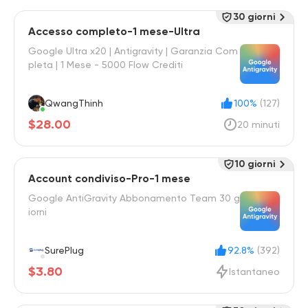
30 giorni
Accesso completo-1 mese-Ultra
Google Ultra x20 | Antigravity | Garanzia Com
pleta | 1 Mese - 5000 Flow Crediti
QwangThinh
100%
(127)
$28.00
20 minuti
10 giorni
Account condiviso-Pro-1 mese
Google AntiGravity Abbonamento Team 30 g
iorni
SurePlug
92.8%
(392)
$3.80
Istantaneo