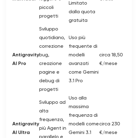
Limitato
piccoli
dalla quota
progetti
gratuita
Sviluppo
quotidiano,
Uso più
correzione
frequente di
Antigravity
bug,
modelli
circa 18,50
AI Pro
creazione
avanzati
€/mese
pagine e
come Gemini
debug di
3.1 Pro
progetti
Uso alla
Sviluppo ad
massima
alta
frequenza di
frequenza,
Antigravity
modelli come
circa 230
più Agent in
AI Ultra
Gemini 3.1
€/mese
parallelo e