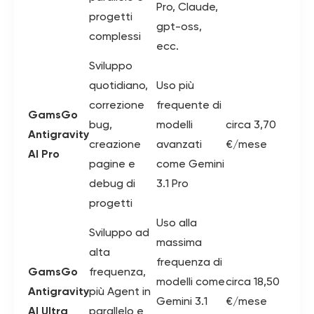
Pro, Claude,
progetti
gpt-oss,
complessi
ecc.
Sviluppo
quotidiano,
Uso più
correzione
frequente di
GamsGo
bug,
modelli
circa 3,70
Antigravity
creazione
avanzati
€/mese
AI Pro
pagine e
come Gemini
debug di
3.1 Pro
progetti
Uso alla
Sviluppo ad
massima
alta
frequenza di
GamsGo
frequenza,
modelli come
circa 18,50
Antigravity
più Agent in
Gemini 3.1
€/mese
AI Ultra
parallelo e