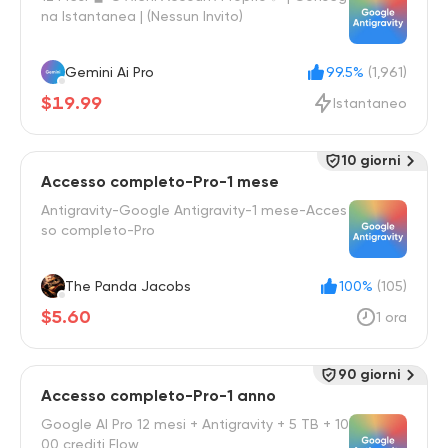
na Istantanea | (Nessun Invito)
Gemini Ai Pro
99.5%
(1,961)
$19.99
Istantaneo
10 giorni
Accesso completo-Pro-1 mese
Antigravity-Google Antigravity-1 mese-Acces
so completo-Pro
The Panda Jacobs
100%
(105)
$5.60
1 ora
90 giorni
Accesso completo-Pro-1 anno
Google AI Pro 12 mesi + Antigravity + 5 TB + 10
00 crediti Flow