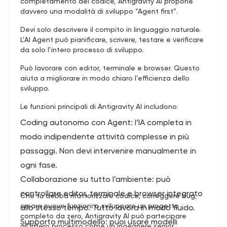
completamento del codice, Antigravity AI propone
davvero una modalità di sviluppo “Agent first”.
Devi solo descrivere il compito in linguaggio naturale.
L’AI Agent può pianificare, scrivere, testare e verificare
da solo l’intero processo di sviluppo.
Può lavorare con editor, terminale e browser. Questo
aiuta a migliorare in modo chiaro l’efficienza dello
sviluppo.
Le funzioni principali di Antigravity AI includono:
Coding autonomo con Agent: l’IA completa in
modo indipendente attività complesse in più
passaggi. Non devi intervenire manualmente in
ogni fase.
Collaborazione su tutto l’ambiente: può
controllare editor, terminale e browser integrato
Che tu debba rifattorizzare codice, correggere bug,
creare nuove funzioni o sviluppare un progetto
allo stesso tempo. Tutto lavora in modo fluido.
completo da zero, Antigravity AI può partecipare
Supporto multimodello: puoi usare modelli
all’intero processo come un ingegnere senior.