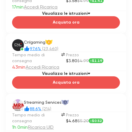
consegna
$3.58
$4.99
-
$1.41
17min
Accedi Ricarica
Visualizza le istruzioni
Acquista ora
Cnlgaming
V
97.6%
(23,460)
Tempo medio di
Prezzo
consegna
$3.80
$4.99
-
$1.19
43min
Accedi Ricarica
Visualizza le istruzioni
Acquista ora
Streaming Services
I
88.6%
(214)
Tempo medio di
Prezzo
consegna
$4.68
$5.20
-
$0.52
1h 0min
Ricarica UID