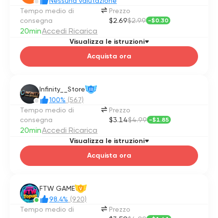
Nessuna valutazione
Tempo medio di
Prezzo
consegna
$2.69
$2.99
-
$0.30
20min
Accedi Ricarica
Visualizza le istruzioni
Acquista ora
Infinity__Store
III
100%
(567)
Tempo medio di
Prezzo
consegna
$3.14
$4.99
-
$1.85
20min
Accedi Ricarica
Visualizza le istruzioni
Acquista ora
FTW GAME
V
98.4%
(920)
Tempo medio di
Prezzo