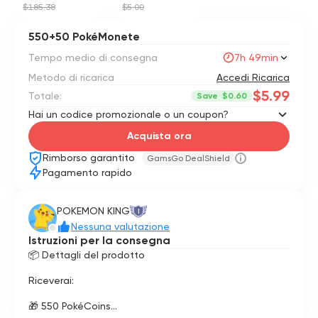
$185.38
$5.00
550+50 PokéMonete
Tempo medio di consegna
7h 49min
Metodo di ricarica
Accedi Ricarica
$5.99
Totale:
Save
$0.60
Hai un codice promozionale o un coupon?
Acquista ora
Rimborso garantito
GamsGo DealShield
Pagamento rapido
POKEMON KING
I
Nessuna valutazione
Istruzioni per la consegna
📦 Dettagli del prodotto
Riceverai:
🎁 550 PokéCoins