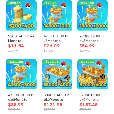
-
$28.15
-
$73.90
-
$145.00
5200+400 Poké
14500+1000 Po
29000+2000 P
Monete
kéMonete
okéMonete
$11.84
$26.09
$54.99
$39.99
$99.99
$199.99
-
$211.00
-
$278.01
-
$412.54
43500+3000 P
58000+4000 P
87000+6000 P
okéMonete
okéMonete
okéMonete
$88.99
$121.98
$187.45
$299.99
$399.99
$599.99