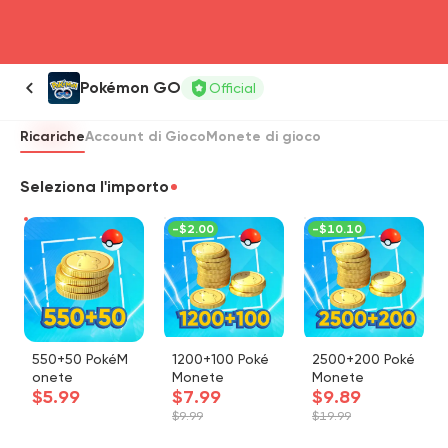
head4
Pokémon GO
Official
Ricariche
Account di Gioco
Monete di gioco
Seleziona l'importo
-
$2.00
-
$10.10
550+50 PokéM
1200+100 Poké
2500+200 Poké
onete
Monete
Monete
$5.99
$7.99
$9.89
$9.99
$19.99