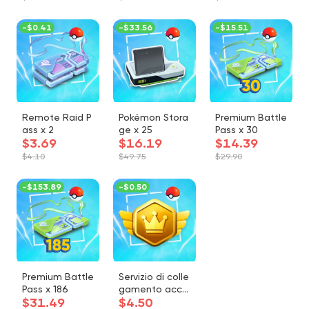
s
x
-
$0.41
-
$33.56
-
$15.51
Remote Raid P
Pokémon Stora
Premium Battle
ass x 2
ge x 25
Pass x 30
$3.69
$16.19
$14.39
$4.10
$49.75
$29.90
-
$153.89
-
$0.50
Premium Battle
Servizio di colle
Pass x 186
gamento acco
$31.49
$4.50
unt PTC