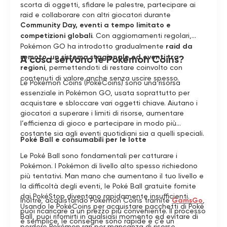
scorta di oggetti, sfidare le palestre, partecipare ai
raid e collaborare con altri giocatori durante
Community Day, eventi a tempo limitato e
competizioni globali
. Con aggiornamenti regolari,
Pokémon GO ha introdotto gradualmente
raid da
remoto, un sistema stagionale ed eventi tra
A cosa servono le Pokémon Coins?
regioni
, permettendoti di restare coinvolto con
contenuti di valore anche senza uscire spesso.
Le Pokémon Coins (PokéCoins) sono una risorsa
essenziale in Pokémon GO, usata soprattutto per
acquistare e sbloccare vari oggetti chiave. Aiutano i
giocatori a superare i limiti di risorse, aumentare
l’efficienza di gioco e partecipare in modo più
costante sia agli eventi quotidiani sia a quelli speciali.
Poké Ball e consumabili per le lotte
Le Poké Ball sono fondamentali per catturare i
Pokémon. I Pokémon di livello alto spesso richiedono
più tentativi. Man mano che aumentano il tuo livello e
la difficoltà degli eventi, le Poké Ball gratuite fornite
dai PokéStop diventano rapidamente insufficienti.
Inoltre, acquistando Pokémon Coins tramite
GamsGo
,
Usando le PokéCoins per acquistare pacchetti di Poké
puoi ricaricare a un prezzo più conveniente. Il processo
Ball, puoi rifornirti in qualsiasi momento ed evitare di
è semplice, le consegne sono rapide e c’è un
perdere Pokémon rari per mancanza di risorse.