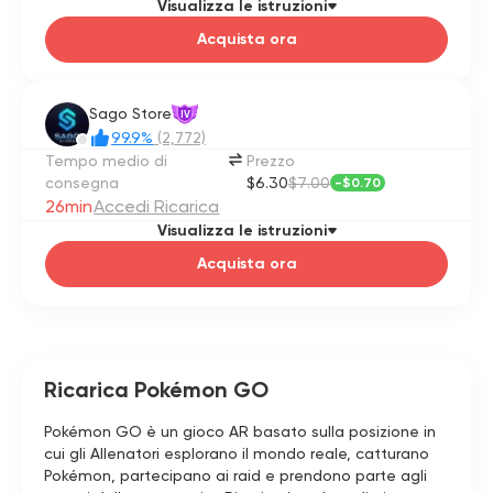
Visualizza le istruzioni
Acquista ora
Sago Store
IV
99.9%
(2,772)
Tempo medio di
Prezzo
consegna
$6.30
$7.00
-
$0.70
26min
Accedi Ricarica
Visualizza le istruzioni
Acquista ora
Ricarica Pokémon GO
Pokémon GO è un gioco AR basato sulla posizione in
cui gli Allenatori esplorano il mondo reale, catturano
Pokémon, partecipano ai raid e prendono parte agli