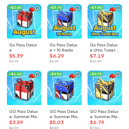
-
$2.60
-
$3.70
-
$7.80
Go Pass Delux
Go Pass Delux
Go Pass Delux
e
e + 10 Ranks
e Ultra Ticket B
$5.39
$6.29
$7.19
ox
$7.99
$9.99
$14.99
-
$1.40
-
$0.56
-
$0.75
GO Pass Delux
GO Pass Delux
GO Pass Delux
e: Summer Mar
e: Summer Mar
e: Summer Mar
$3.59
$5.03
$6.79
athon: Arctic E
athon: Arctic E
athon: Arctic E
mbers
mbers + 6 Rank
mbers Ultra Bo
$4.99
$5.59
$7.54