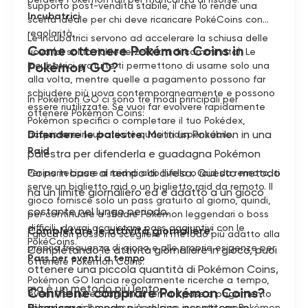
supporto post-vendita stabile, il che lo rende una
Incubatrici
scelta ideale per chi deve ricaricare PokéCoins con
regolarità.
Le incubatrici servono ad accelerare la schiusa delle
Come ottenere Pokémon Coins in
uova (di solito richiede 2-10 km di camminata). Le
Pokémon GO?
incubatrici gratuite ti permettono di usarne solo una
alla volta, mentre quelle a pagamento possono far
schiudere più uova contemporaneamente e possono
In Pokémon GO ci sono tre modi principali per
essere riutilizzate. Se vuoi far evolvere rapidamente
ottenere Pokémon Coins:
Pokémon specifici o completare il tuo Pokédex,
Difendere le palestre
: Metti un Pokémon in una
acquistare incubatrici è quasi indispensabile.
Raid
palestra per difenderla e guadagna Pokémon
Coins in base al tempo di difesa. Questo metodo
Per partecipare a raid di alto livello o raid da remoto, ti
serve un biglietto raid o un biglietto raid da remoto. Il
ha un limite giornaliero ed è adatto a un gioco
gioco fornisce solo un pass gratuito al giorno, quindi,
costante nel lungo periodo.
per continuare a sfidare Pokémon leggendari o boss
difficili, dovrai acquistare pass aggiuntivi con le
Completare le attività giornaliere
:
I giocatori possono scegliere il metodo più adatto alla
PokéCoins.
propria frequenza di gioco e alle proprie esigenze per
Completando le attività giornaliere in gioco, puoi
Pass per eventi a tempo
ottenere Pokémon Coins.
ottenere una piccola quantità di Pokémon Coins,
Pokémon GO lancia regolarmente ricerche a tempo,
ma è un metodo più lento.
Conviene comprare Pokémon Coins?
eventi festivi e stagioni a tema. I pass a pagamento
Ricaricare
: Il modo più veloce per ottenere
sbloccano ricompense esclusive, incontri con Pokémon