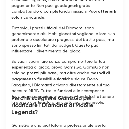
pagamento. Non puoi guadagnarli gratis
combattendo o completando missioni. Puoi
ottenerli
solo ricaricando
.
Tuttavia, i prezzi ufficiali dei Diamanti sono
generalmente alti. Molti giocatori vogliono le loro skin
preferite o accelerare i progressi del battle pass, ma
sono spesso limitati dal budget. Questo può
influenzare il divertimento del gioco.
Se vuoi risparmiare senza compromettere la tua
esperienza di gioco, prova GamsGo. GamsGo non
solo ha
prezzi più bassi
, ma offre anche
metodi di
pagamento flessibili
e ricariche sicure. Dopo
l'acquisto, i Diamanti arrivano direttamente sul tuo
account MLBB. Tutte le funzioni e le ricompense
funzionano normalmente, permettendoti di ottenere
Perché scegliere GamsGo per
lo stesso contenuto a un costo più ragionevole.
ricaricare i Diamanti di Mobile
Legends?
GamsGo è una piattaforma professionale per la