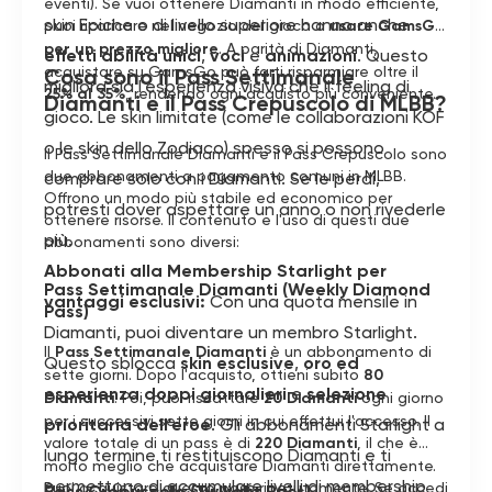
eventi). Se vuoi ottenere Diamanti in modo efficiente,
skin Epiche o di livello superiore hanno anche
puoi ricaricare nel negozio del gioco o
usare GamsGo
per un prezzo migliore
. A parità di Diamanti,
effetti abilità unici
,
voci
e
animazioni
. Questo
acquistare su GamsGo può farti risparmiare oltre il
Cosa sono il Pass Settimanale
migliora sia l'esperienza visiva che il feeling di
25% al 35%
, rendendo ogni acquisto più conveniente.
Diamanti e il Pass Crepuscolo di MLBB?
gioco. Le skin limitate (come le collaborazioni KOF
o le skin dello Zodiaco) spesso si possono
Il Pass Settimanale Diamanti e il Pass Crepuscolo sono
due abbonamenti a pagamento comuni in MLBB.
comprare solo con i Diamanti. Se le perdi,
Offrono un modo più stabile ed economico per
potresti dover aspettare un anno o non rivederle
ottenere risorse. Il contenuto e l'uso di questi due
più.
abbonamenti sono diversi:
Abbonati alla Membership Starlight per
Pass Settimanale Diamanti (Weekly Diamond
vantaggi esclusivi:
Con una quota mensile in
Pass)
Diamanti, puoi diventare un membro Starlight.
Il
Pass Settimanale Diamanti
è un abbonamento di
Questo sblocca
skin esclusive
,
oro ed
sette giorni. Dopo l'acquisto, ottieni subito
80
esperienza doppi giornalieri
e
selezione
Diamanti
. Poi, puoi riscattare
20 Diamanti
ogni giorno
per i successivi sette giorni in cui effettui l'accesso. Il
prioritaria dell'eroe
. Gli abbonamenti Starlight a
valore totale di un pass è di
220 Diamanti
, il che è
lungo termine ti restituiscono Diamanti e ti
molto meglio che acquistare Diamanti direttamente.
permettono di accumulare livelli di membership
Puoi acquistare questo pass ripetutamente. Se accedi
Pass Crepuscolo (Twilight Pass)