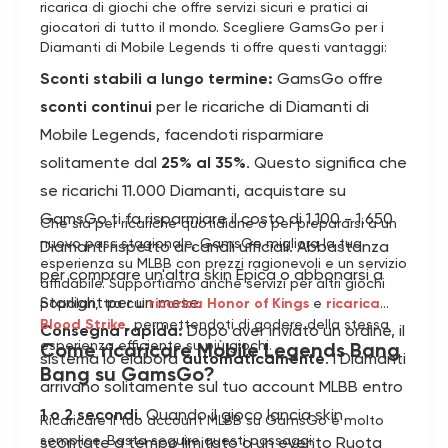
ricarica di giochi che offre servizi sicuri e pratici ai
giocatori di tutto il mondo. Scegliere GamsGo per i
Diamanti di Mobile Legends ti offre questi vantaggi:
Sconti stabili a lungo termine:
GamsGo offre
sconti continui
per le ricariche di Diamanti di
Mobile Legends, facendoti risparmiare
solitamente dal
25% al 35%
. Questo significa che
se ricarichi 11.000 Diamanti, acquistare su
GamsGo ti fa risparmiare il costo di 1.100 - 1.650
Che sia per ricariche quotidiane o per prepararsi a un
nuovo pass stagionale, GamsGo migliora la tua
Diamanti rispetto ai canali ufficiali. Abbastanza
esperienza su MLBB con prezzi ragionevoli e un servizio
per comprare un'altra skin Epica o abbonarsi a
affidabile. Supportiamo anche servizi per altri giochi
Starlight per un mese.
popolari, tra cui
ricarica Honor of Kings
e
ricarica
Blood Strike
, permettendoti di godere della stessa
Consegna rapida:
Dopo aver inviato un ordine, il
esperienza efficiente su più giochi.
Come ricaricare Mobile Legends Bang
sistema lo elabora
automaticamente
. I Diamanti
Bang su GamsGo?
arrivano solitamente sul tuo account MLBB entro
1 o 2 secondi
. Quando il gioco lancia skin
Ricaricare il tuo account MLBB su GamsGo è molto
semplice. Basta seguire questi passaggi:
scontate a tempo limitato o un evento Ruota