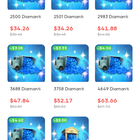
2500 Diamanti
2501 Diamanti
2983 Diamanti
$34.26
$34.26
$41.88
$36.45
$36.45
$44.55
-
$3.05
-
$3.33
-
$4.06
3688 Diamanti
3758 Diamanti
4649 Diamanti
$47.84
$52.17
$63.66
$50.89
$55.50
$67.72
-
$4.62
-
$5.00