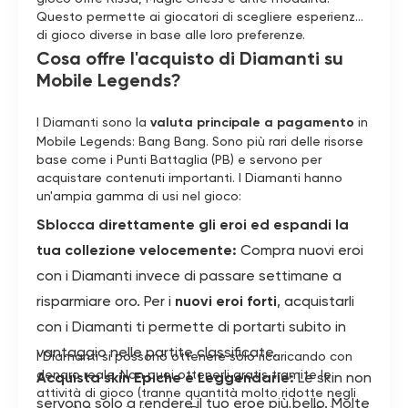
Questo permette ai giocatori di scegliere esperienze
di gioco diverse in base alle loro preferenze.
Cosa offre l'acquisto di Diamanti su
Mobile Legends?
I Diamanti sono la
valuta principale a pagamento
in
Mobile Legends: Bang Bang. Sono più rari delle risorse
base come i Punti Battaglia (PB) e servono per
acquistare contenuti importanti. I Diamanti hanno
un'ampia gamma di usi nel gioco:
Sblocca direttamente gli eroi ed espandi la
tua collezione velocemente:
Compra nuovi eroi
con i Diamanti invece di passare settimane a
risparmiare oro. Per i
nuovi eroi forti
, acquistarli
con i Diamanti ti permette di portarti subito in
vantaggio nelle partite classificate.
I Diamanti si possono ottenere solo ricaricando con
denaro reale. Non puoi ottenerli gratis tramite le
Acquista skin Epiche e Leggendarie:
Le skin non
attività di gioco (tranne quantità molto ridotte negli
servono solo a rendere il tuo eroe più bello. Molte