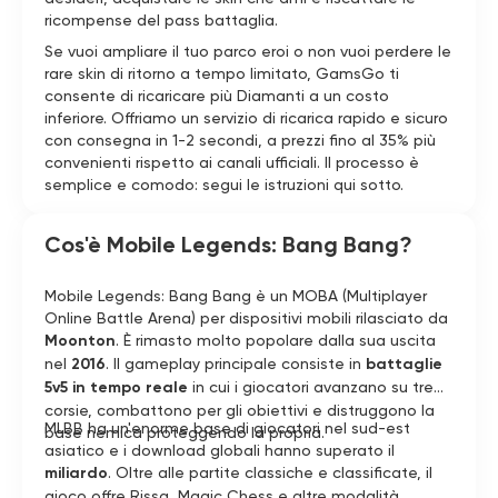
ricompense del pass battaglia.
Se vuoi ampliare il tuo parco eroi o non vuoi perdere le
rare skin di ritorno a tempo limitato, GamsGo ti
consente di ricaricare più Diamanti a un costo
inferiore. Offriamo un servizio di ricarica rapido e sicuro
con consegna in 1-2 secondi, a prezzi fino al 35% più
convenienti rispetto ai canali ufficiali. Il processo è
semplice e comodo: segui le istruzioni qui sotto.
Cos'è Mobile Legends: Bang Bang?
Mobile Legends: Bang Bang è un MOBA (Multiplayer
Online Battle Arena) per dispositivi mobili rilasciato da
Moonton
. È rimasto molto popolare dalla sua uscita
nel
2016
. Il gameplay principale consiste in
battaglie
5v5 in tempo reale
in cui i giocatori avanzano su tre
corsie, combattono per gli obiettivi e distruggono la
MLBB ha un'enorme base di giocatori nel sud-est
base nemica proteggendo la propria.
asiatico e i download globali hanno superato il
miliardo
. Oltre alle partite classiche e classificate, il
gioco offre Rissa, Magic Chess e altre modalità.