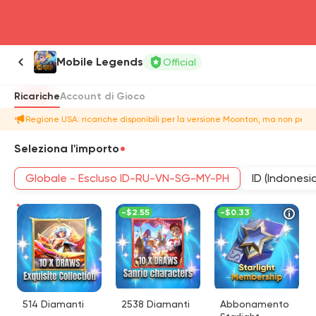
head4
Mobile Legends
Official
Ricariche
Account di Gioco
Regione USA: ricariche disponibili per la versione Moonton, ma non per 
Seleziona l'importo
Globale - Escluso ID-RU-VN-SG-MY-PH
ID (Indonesia
-
$2.55
-
$0.33
514 Diamanti
2538 Diamanti
Abbonamento