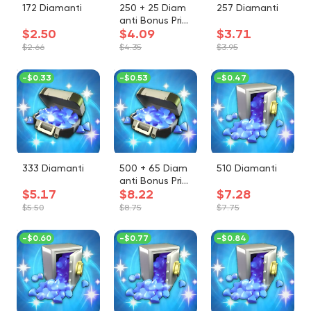
172 Diamanti
250 + 25 Diam
257 Diamanti
anti Bonus Prim
$2.50
$4.09
$3.71
o Ricarica
$2.66
$4.35
$3.95
-
$0.33
-
$0.53
-
$0.47
333 Diamanti
500 + 65 Diam
510 Diamanti
anti Bonus Prim
$5.17
$8.22
$7.28
o Ricarica
$5.50
$8.75
$7.75
-
$0.60
-
$0.77
-
$0.84