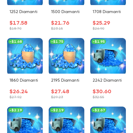
1252 Diamanti
1500 Diamanti
1708 Diamanti
$17.58
$21.76
$25.29
$18.70
$23.15
$26.90
-
$1.68
-
$1.75
-
$1.95
1860 Diamanti
2195 Diamanti
2242 Diamanti
$26.24
$27.48
$30.60
$27.92
$29.23
$32.55
-
$2.19
-
$2.19
-
$2.67