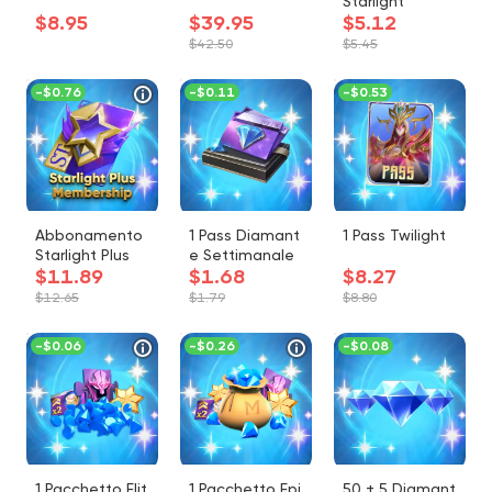
Starlight
$8.95
$39.95
$5.12
$42.50
$5.45
-
$0.76
-
$0.11
-
$0.53
Abbonamento
1 Pass Diamant
1 Pass Twilight
Starlight Plus
e Settimanale
$11.89
$1.68
$8.27
$12.65
$1.79
$8.80
-
$0.06
-
$0.26
-
$0.08
1 Pacchetto Elit
1 Pacchetto Epi
50 + 5 Diamant