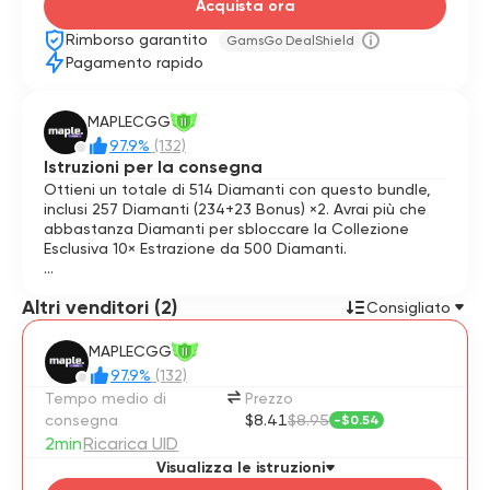
Acquista ora
Rimborso garantito
GamsGo DealShield
Pagamento rapido
MAPLECGG
II
97.9%
(132)
Istruzioni per la consegna
Ottieni un totale di 514 Diamanti con questo bundle,
inclusi 257 Diamanti (234+23 Bonus) ×2. Avrai più che
abbastanza Diamanti per sbloccare la Collezione
Esclusiva 10× Estrazione da 500 Diamanti.
📦 Come ordinare
Altri venditori (2)
Consigliato
1️⃣ Seleziona il pacchetto desiderato.
2️⃣ Fornisci il tuo ID utente e ID server.
MAPLECGG
II
3️⃣ Completa il pagamento.
97.9%
(132)
4️⃣ Rilassati mentre elaboriamo il tuo ordine.
Tempo medio di
Prezzo
5️⃣ Goditi i tuoi 514 Diamanti.
consegna
$8.41
$8.95
-
$0.54
2min
Ricarica UID
✨ Perché acquistare da noi?
Visualizza le istruzioni
⚡ Consegna rapida – Gli ordini vengono elaborati il più