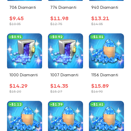
706 Diamanti
774 Diamanti
940 Diamanti
$9.45
$11.98
$13.21
$10.05
$12.75
$14.05
-
$0.91
-
$0.92
-
$1.01
1000 Diamanti
1007 Diamanti
1156 Diamanti
$14.29
$14.35
$15.89
$15.20
$15.27
$16.90
-
$1.12
-
$1.39
-
$1.61