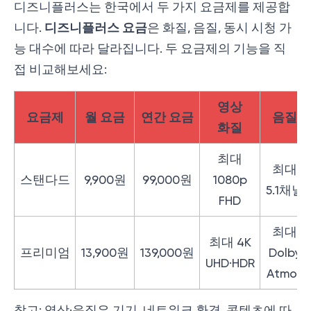
디즈니플러스는 한국에서 두 가지 요금제를 제공합
디즈니플러스 요금
니다.
은 화질, 음질, 동시 시청 가
능 대수에 따라 달라집니다. 두 요금제의 기능을 직
접 비교해보세요:
영상
요금제
월 요금
연간 요금
음질
화질
최대
최대
스탠다드
9,900원
99,000원
1080p
5.1채널
FHD
최대
최대 4K
프리미엄
13,900원
139,000원
Dolby
UHD·HDR
Atmos
참고: 영상·음질은 기기, 네트워크 환경, 콘텐츠에 따