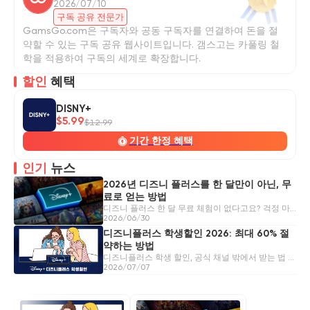
2026/07/10
구독 공유 전문가
GamsGo.com은 구독자와 공동 구독자를 연결하여 돈을 절
약할 수 있는 구독 공유 웹사이트입니다. 갬스고는 카풀링 철
학을 적용하여 구독의 세계로 확장합니다.
할인
혜택
DISNY+
$5.99
$12.99
기간 한정 혜택
인기
뉴스
2026년 디즈니 플러스를 한 달만이 아닌, 무
료로 얻는 방법
디즈니 플러스 한 달 무료 체험이 없다고요? 걱정 마
세요! 디즈니 플러스를 더 오래 무료로 이용할 수 있는
2026/06/30
다양한 방법을 소개합니다. 2026년 최신 실용 꿀팁!
디즈니플러스 학생할인 2026: 최대 60% 절
약하는 방법
디즈니플러스 학생 할인, 공식 채널 밖에서 받는 법 총
정리. 2026년 매월 60% 절약하고 프리미엄을 즐기는
2026/07/07
가장 스마트한 방법을 알려드립니다.