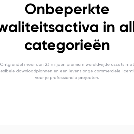
Onbeperkte
waliteitsactiva in al
categorieën
Ontgrendel meer dan 23 miljoen premium wereldwijde assets met
lexibele downloadplannen en een levenslange commerciële licent
voor je professionele projecten.