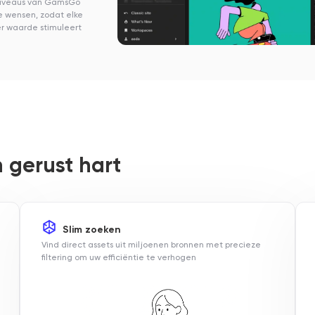
etniveaus van GamsGo
ke wensen, zodat elke
er waarde stimuleert
 gerust hart
Slim zoeken
Vind direct assets uit miljoenen bronnen met precieze
filtering om uw efficiëntie te verhogen