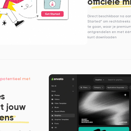
officiële 
Direct beschikbaar na aan
Started” om rechtstreek
te gaan, waar je premium
ontgrendelen en met één 
kunt downloaden
 potentieel met
es
t jouw
wens