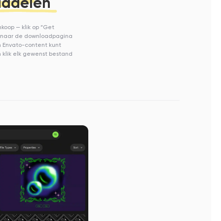
middelen
koop — klik op “Get
s naar de downloadpagina
 Envato-content kunt
klik elk gewenst bestand