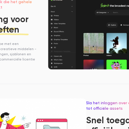
k die het gehele
kt
ng voor
eften
toe met een
 creatieve middelen -
ingen, sjablonen en
commerciële licentie
Sla het inloggen over 
tot officiële assets
Snel toeg