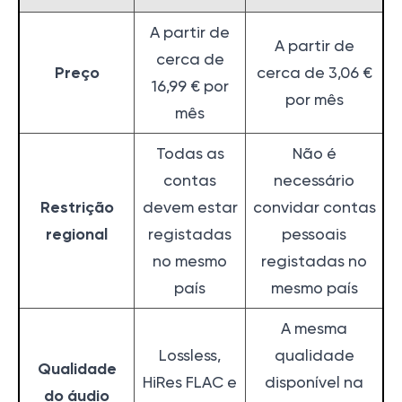
A partir de
A partir de
cerca de
Preço
cerca de 3,06 €
16,99 € por
por mês
mês
Todas as
Não é
contas
necessário
Restrição
devem estar
convidar contas
regional
registadas
pessoais
no mesmo
registadas no
país
mesmo país
A mesma
Lossless,
qualidade
Qualidade
HiRes FLAC e
disponível na
do áudio