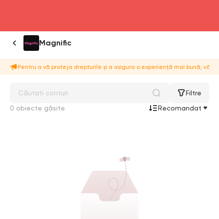
head4
Magnific
Pentru a vă proteja drepturile și a asigura o experiență mai bună, vă
Filtre
0 obiecte găsite
Recomandat