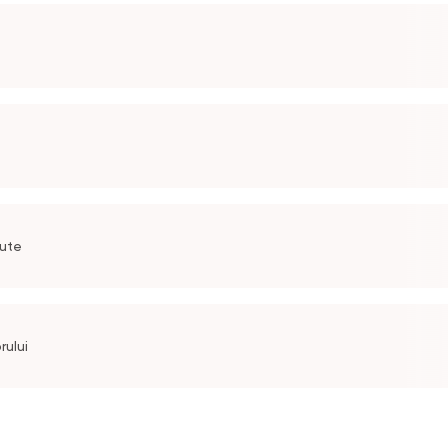
nute
rului