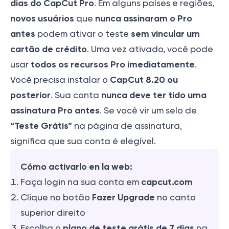
dias do CapCut Pro
. Em alguns países e regiões,
novos usuários
nunca assinaram o Pro
que
antes
sem vincular um
podem ativar o teste
cartão de crédito
. Uma vez ativado, você pode
todos os recursos Pro imediatamente
usar
.
CapCut 8.20 ou
Você precisa instalar o
posterior
nunca deve ter tido uma
. Sua conta
assinatura Pro antes
. Se você vir um selo de
“Teste Grátis”
na página de assinatura,
significa que sua conta é elegível.
Cómo activarlo en la web:
capcut.com
Faça login na sua conta em
Fazer Upgrade
Clique no botão
no canto
superior direito
plano de teste grátis de 7 dias
Escolha o
na