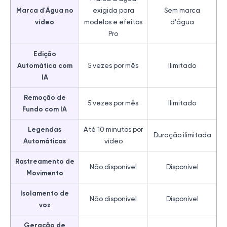
Marca d'Água no
exigida para
Sem marca
vídeo
modelos e efeitos
d'água
Pro
Edição
Automática com
5 vezes por mês
Ilimitado
IA
Remoção de
5 vezes por mês
Ilimitado
Fundo com IA
Legendas
Até 10 minutos por
Duração ilimitada
Automáticas
vídeo
Rastreamento de
Não disponível
Disponível
Movimento
Isolamento de
Não disponível
Disponível
voz
Geração de